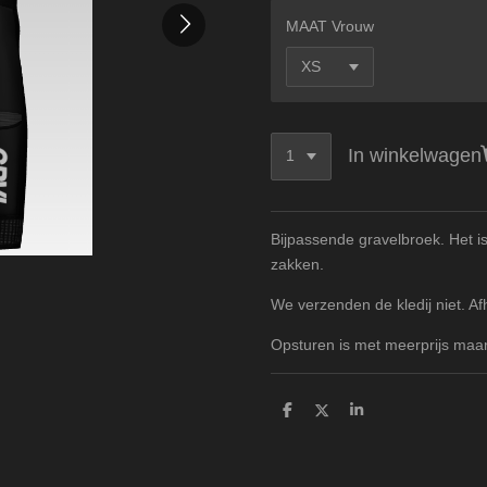
MAAT Vrouw
In winkelwagen
Bijpassende gravelbroek. Het i
zakken.
We verzenden de kledij niet. Af
Opsturen is met meerprijs maar 
D
D
S
e
e
h
l
e
a
e
l
r
n
e