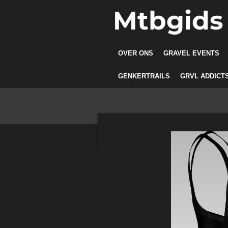
Mtbgids
Ga
direct
naar
de
OVER ONS
GRAVEL EVENTS
hoofdinhoud
GENKERTRAILS
GRVL ADDICT