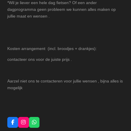
*Wil je liever een hele dag fietsen? Of een ander
dagprogramma geen probleem we kunnen alles maken op
jullie maat en wensen .
Kosten arrangement (incl. broodjes + drankjes):
contacteer ons voor de juiste prijs .
Aarzel niet ons te contacteren voor jullie wensen , bijna alles is
mogelijk
F
I
W
a
n
h