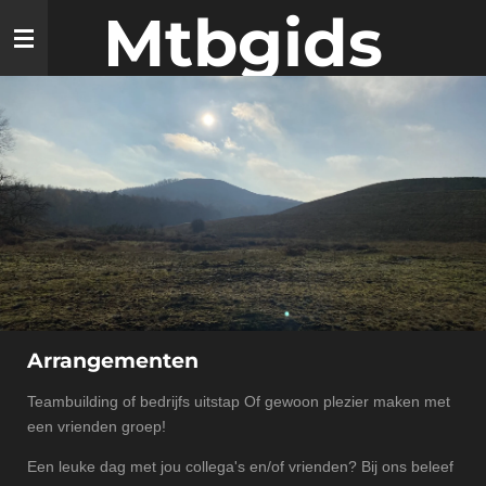
Mtbgids
Ga
direct
naar
de
hoofdinhoud
Arrangementen
Teambuilding of bedrijfs uitstap Of gewoon plezier maken met
een vrienden groep!
Een leuke dag met jou collega's en/of vrienden? Bij ons beleef