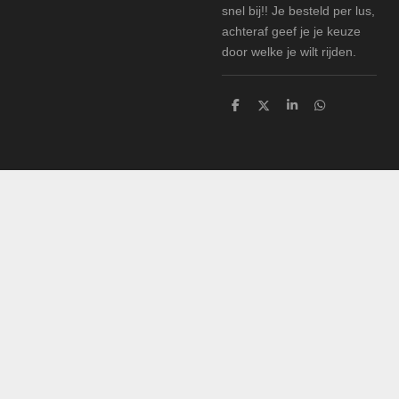
snel bij!! Je besteld per lus,
achteraf geef je je keuze
door welke je wilt rijden.
D
D
S
D
e
e
h
e
l
e
a
l
e
l
r
e
n
e
n