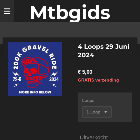
Mtbgids
Ga
direct
naar
de
hoofdinhoud
4 Loops 29 Juni
2024
€ 5,00
GRATIS verzending
Loops
Uitverkocht